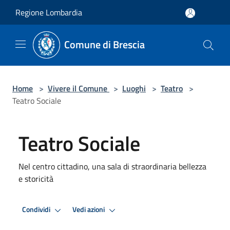
Salta al contenuto principale
Regione Lombardia
Comune di Brescia
Home
>
Vivere il Comune
>
Luoghi
>
Teatro
>
Teatro Sociale
Teatro Sociale
Nel centro cittadino, una sala di straordinaria bellezza
e storicità
Condividi
Vedi azioni