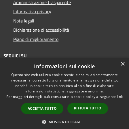
Amministrazione trasparente
Informativa privacy
Note legali
Dichiarazione di accessibilità
Piano di miglioramento
SEGUICI SU
×
Informazioni sui cookie
Questo sito web utilizza cookie tecnici e assimilati strettamente
necessari al corretto funzionamento e alla navigazione del sito,
nonché un cookie tecnico analitico al solo fine di elaborare
informazioni statistiche, aggregate e anonime.
RSS
Copyright © 2026 • Comune di
Per maggiori dettagli, può consultare la cookie policy al seguente
link
Accessibilità
Brescia • Powered by
Privacy
Municipium
Accesso
•
RIFIUTA TUTTO
ACCETTA TUTTO
Cookie
redazione
Mappa del sito
MOSTRA DETTAGLI