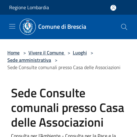
Salta al contenuto principale
Regione Lombardia
Comune di Brescia
Home
>
Vivere il Comune
>
Luoghi
>
Sede amministrativa
>
Sede Consulte comunali presso Casa delle Associazioni
Sede Consulte
comunali presso Casa
delle Associazioni
Consulta per l’Ambiente - Consulta per la Pace e la