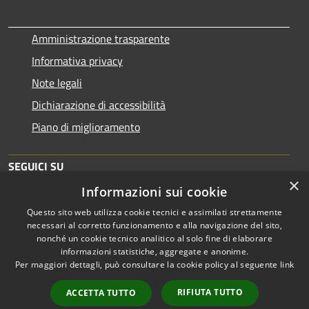
Amministrazione trasparente
Informativa privacy
Note legali
Dichiarazione di accessibilità
Piano di miglioramento
SEGUICI SU
×
Informazioni sui cookie
Questo sito web utilizza cookie tecnici e assimilati strettamente
necessari al corretto funzionamento e alla navigazione del sito,
nonché un cookie tecnico analitico al solo fine di elaborare
informazioni statistiche, aggregate e anonime.
RSS
Copyright © 2026 • Comune di
Per maggiori dettagli, può consultare la cookie policy al seguente
link
Accessibilità
Brescia • Powered by
Privacy
Municipium
Accesso
•
RIFIUTA TUTTO
ACCETTA TUTTO
Cookie
redazione