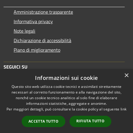
Amministrazione trasparente
Informativa privacy
Note legali
Dichiarazione di accessibilità
Piano di miglioramento
SEGUICI SU
×
Informazioni sui cookie
Questo sito web utilizza cookie tecnici e assimilati strettamente
necessari al corretto funzionamento e alla navigazione del sito,
nonché un cookie tecnico analitico al solo fine di elaborare
informazioni statistiche, aggregate e anonime.
RSS
Copyright © 2026 • Comune di
Per maggiori dettagli, può consultare la cookie policy al seguente
link
Accessibilità
Brescia • Powered by
Privacy
Municipium
Accesso
•
RIFIUTA TUTTO
ACCETTA TUTTO
Cookie
redazione