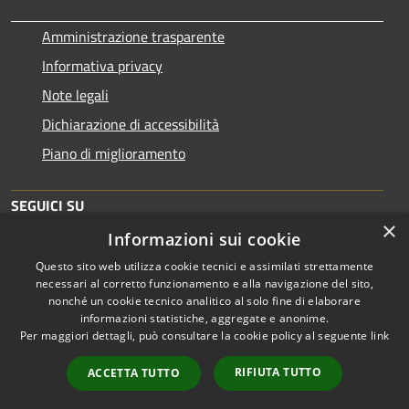
Amministrazione trasparente
Informativa privacy
Note legali
Dichiarazione di accessibilità
Piano di miglioramento
SEGUICI SU
×
Informazioni sui cookie
Questo sito web utilizza cookie tecnici e assimilati strettamente
necessari al corretto funzionamento e alla navigazione del sito,
nonché un cookie tecnico analitico al solo fine di elaborare
informazioni statistiche, aggregate e anonime.
RSS
Copyright © 2026 • Comune di
Per maggiori dettagli, può consultare la cookie policy al seguente
link
Accessibilità
Brescia • Powered by
Privacy
Municipium
Accesso
•
RIFIUTA TUTTO
ACCETTA TUTTO
Cookie
redazione