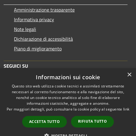
Amministrazione trasparente
Informativa privacy
Note legali
Dichiarazione di accessibilità
Piano di miglioramento
SEGUICI SU
×
Informazioni sui cookie
Questo sito web utilizza cookie tecnici e assimilati strettamente
necessari al corretto funzionamento e alla navigazione del sito,
nonché un cookie tecnico analitico al solo fine di elaborare
informazioni statistiche, aggregate e anonime.
RSS
Copyright © 2026 • Comune di
Per maggiori dettagli, può consultare la cookie policy al seguente
link
Accessibilità
Brescia • Powered by
Privacy
Municipium
Accesso
•
RIFIUTA TUTTO
ACCETTA TUTTO
Cookie
redazione
Mappa del sito
MOSTRA DETTAGLI