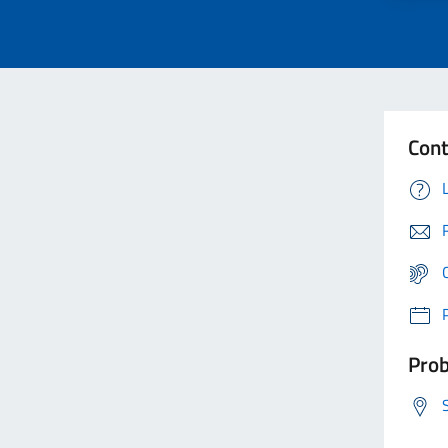
Cont
Prob