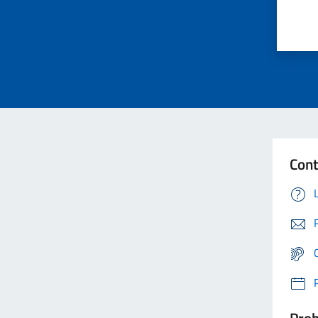
Cont
Prob