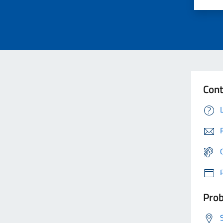
Cont
Prob