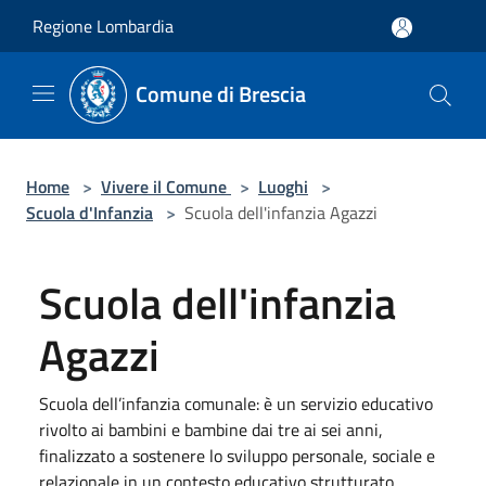
Salta al contenuto principale
Regione Lombardia
Comune di Brescia
Home
>
Vivere il Comune
>
Luoghi
>
Scuola d'Infanzia
>
Scuola dell'infanzia Agazzi
Scuola dell'infanzia
Agazzi
Scuola dell’infanzia comunale: è un servizio educativo
rivolto ai bambini e bambine dai tre ai sei anni,
finalizzato a sostenere lo sviluppo personale, sociale e
relazionale in un contesto educativo strutturato.