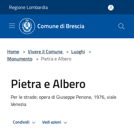
Salta al contenuto principale
Regione Lombardia
Comune di Brescia
Home
>
Vivere il Comune
>
Luoghi
>
Monumento
>
Pietra e Albero
Pietra e Albero
Per le strade; opera di Giuseppe Penone, 1976, viale
Venezia
Condividi
Vedi azioni