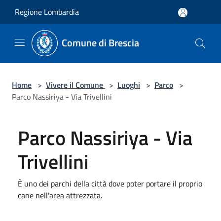
Salta al contenuto principale
Regione Lombardia
Comune di Brescia
Home
>
Vivere il Comune
>
Luoghi
>
Parco
>
Parco Nassiriya - Via Trivellini
Parco Nassiriya - Via
Trivellini
È uno dei parchi della città dove poter portare il proprio
cane nell'area attrezzata.