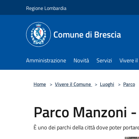
Salta al contenuto principale
Regione Lombardia
Comune di Brescia
Amministrazione
Novità
Servizi
Vivere 
Home
>
Vivere il Comune
>
Luoghi
>
Parco
Parco Manzoni -
È uno dei parchi della città dove poter portare