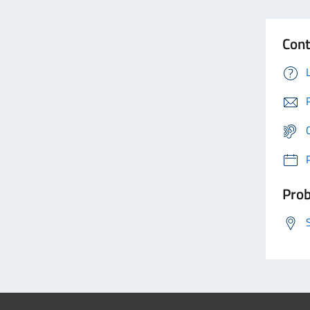
Cont
Prob