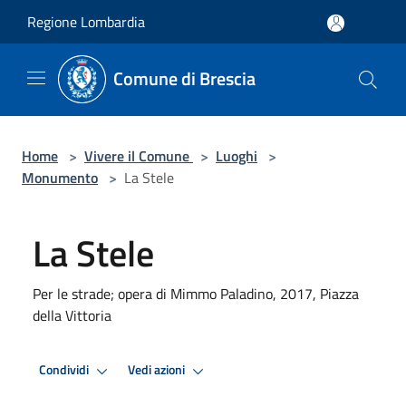
Salta al contenuto principale
Regione Lombardia
Comune di Brescia
Home
>
Vivere il Comune
>
Luoghi
>
Monumento
>
La Stele
La Stele
Per le strade; opera di Mimmo Paladino, 2017, Piazza
della Vittoria
Condividi
Vedi azioni