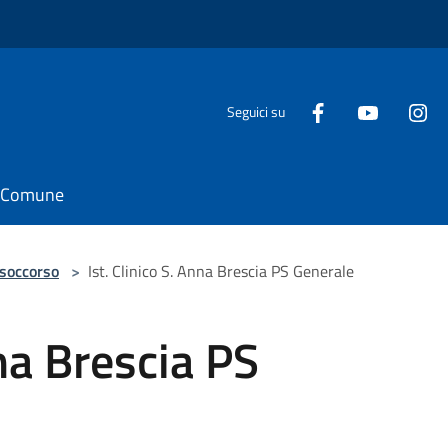
Seguici su
il Comune
 soccorso
>
Ist. Clinico S. Anna Brescia PS Generale
nna Brescia PS