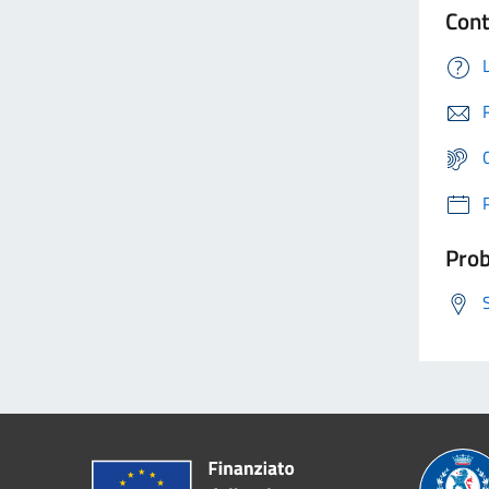
Cont
Prob