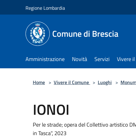
Salta al contenuto principale
Regione Lombardia
Comune di Brescia
Amministrazione
Novità
Servizi
Vivere 
Home
>
Vivere il Comune
>
Luoghi
>
Monum
IONOI
Per le strade; opera del Collettivo artistico 
in Tasca", 2023