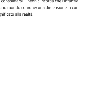
consolidarsi. Il neon ci ricorda che l’infanzia
di uno mondo comune: una dimensione in cui
gnificato alla realtà.