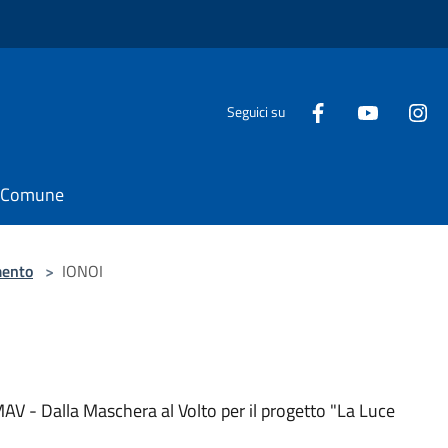
Seguici su
il Comune
ento
>
IONOI
DMAV - Dalla Maschera al Volto per il progetto "La Luce