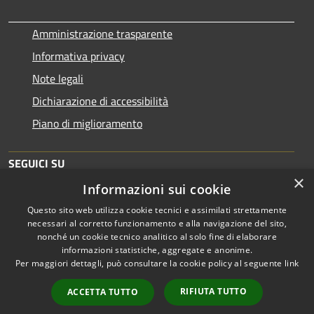
Amministrazione trasparente
Informativa privacy
Note legali
Dichiarazione di accessibilità
Piano di miglioramento
SEGUICI SU
×
Informazioni sui cookie
Questo sito web utilizza cookie tecnici e assimilati strettamente
necessari al corretto funzionamento e alla navigazione del sito,
nonché un cookie tecnico analitico al solo fine di elaborare
informazioni statistiche, aggregate e anonime.
RSS
Copyright © 2026 • Comune di
Per maggiori dettagli, può consultare la cookie policy al seguente
link
Accessibilità
Brescia • Powered by
Privacy
Municipium
Accesso
•
RIFIUTA TUTTO
ACCETTA TUTTO
Cookie
redazione