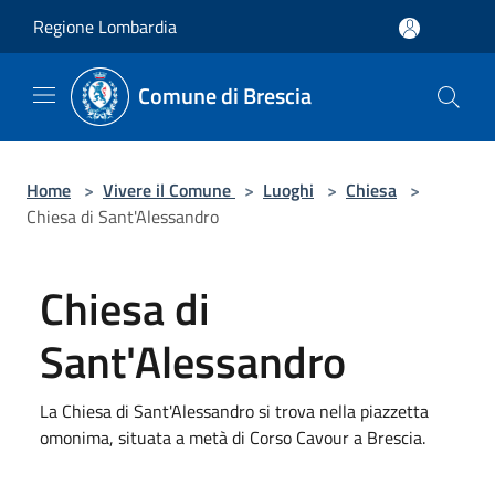
Salta al contenuto principale
Regione Lombardia
Comune di Brescia
Home
>
Vivere il Comune
>
Luoghi
>
Chiesa
>
Chiesa di Sant'Alessandro
Chiesa di
Sant'Alessandro
La Chiesa di Sant'Alessandro si trova nella piazzetta
omonima, situata a metà di Corso Cavour a Brescia.