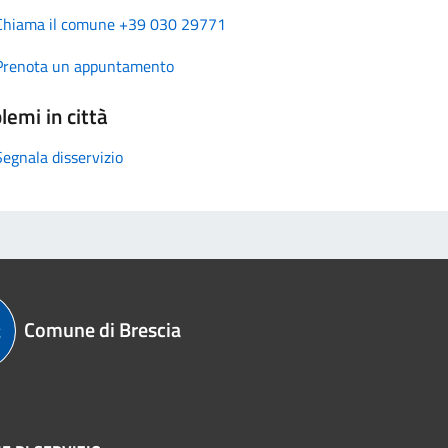
Chiama il comune +39 030 29771
Prenota un appuntamento
lemi in città
Segnala disservizio
Comune di Brescia