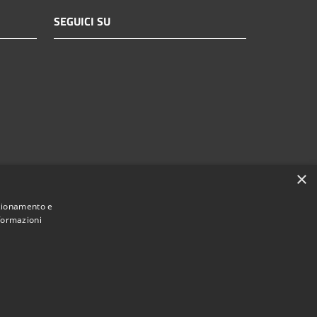
SEGUICI SU
×
nzionamento e
nformazioni
Municipium
Accesso redazione
i Brescia • Powered by
•