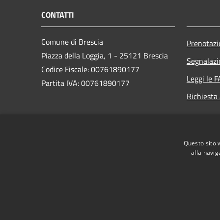
CONTATTI
Comune di Brescia
Prenotaz
Piazza della Loggia, 1 - 25121 Brescia
Segnalazi
Codice Fiscale: 00761890177
Leggi le 
Partita IVA: 00761890177
Richiesta
PEC:
protocollogenerale@pec.comune.brescia.it
Questo sito 
Centralino Unico: 030/29771
alla navig
RSS
Accessibilità
Privacy
Cookie
Mappa de