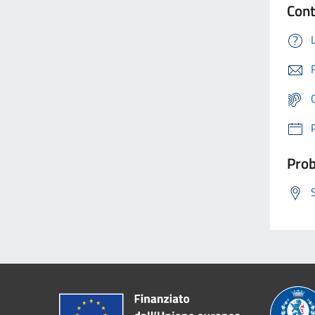
Cont
Prob