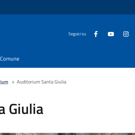
Seguici su
il Comune
rium
>
Auditorium Santa Giulia
 Giulia