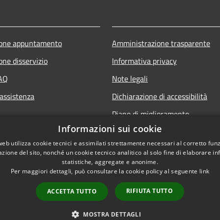
ione appuntamento
Amministrazione trasparente
one disservizio
Informativa privacy
FAQ
Note legali
 assistenza
Dichiarazione di accessibilità
Piano di miglioramento
Informazioni sui cookie
web utilizza cookie tecnici e assimilati strettamente necessari al corretto fu
azione del sito, nonché un cookie tecnico analitico al solo fine di elaborare i
statistiche, aggregate e anonime.
Per maggiori dettagli, può consultare la cookie policy al seguente
link
RIFIUTA TUTTO
ACCETTA TUTTO
l sito
Copyright © 2026 • Comune d
MOSTRA DETTAGLI