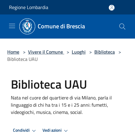
Salta al contenuto principale
Regione Lombardia
Comune di Brescia
Home
>
Vivere il Comune
>
Luoghi
>
Biblioteca
>
Biblioteca UAU
Biblioteca UAU
Nata nel cuore del quartiere di via Milano, parla il
linguaggio di chi ha tra i 15 e i 25 anni: fumetti,
videogiochi, musica, cinema, social.
Condividi
Vedi azioni