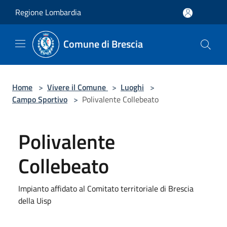
Salta al contenuto principale
Regione Lombardia
Comune di Brescia
Home
>
Vivere il Comune
>
Luoghi
>
Campo Sportivo
>
Polivalente Collebeato
Polivalente
Collebeato
Impianto affidato al Comitato territoriale di Brescia
della Uisp