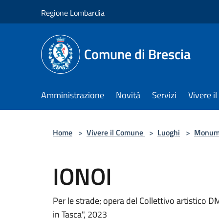
Salta al contenuto principale
Regione Lombardia
Comune di Brescia
Amministrazione
Novità
Servizi
Vivere 
Home
>
Vivere il Comune
>
Luoghi
>
Monum
IONOI
Per le strade; opera del Collettivo artistico 
in Tasca", 2023