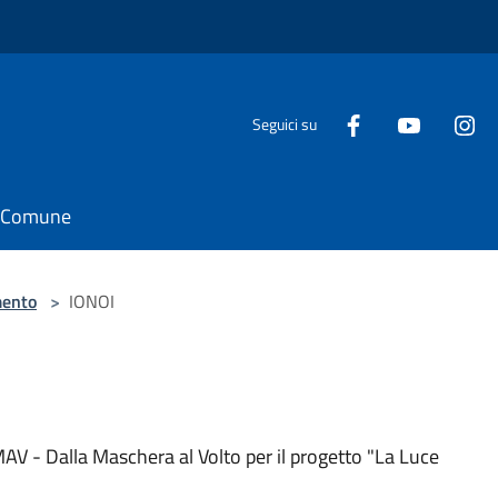
Seguici su
il Comune
ento
>
IONOI
DMAV - Dalla Maschera al Volto per il progetto "La Luce