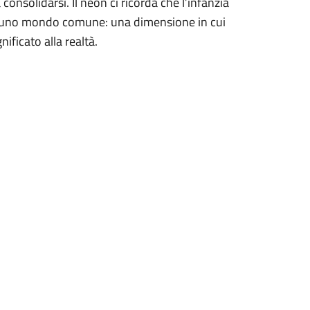
consolidarsi. Il neon ci ricorda che l’infanzia
di uno mondo comune: una dimensione in cui
gnificato alla realtà.