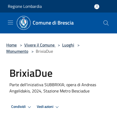
Salta al contenuto principale
Regione Lombardia
Comune di Brescia
Home
>
Vivere il Comune
>
Luoghi
>
Monumento
>
BrixiaDue
BrixiaDue
Parte dell'iniziativa SUBBRIXIA; opera di Andreas
Angelidakis, 2024, Stazione Metro Besciadue
Condividi
Vedi azioni