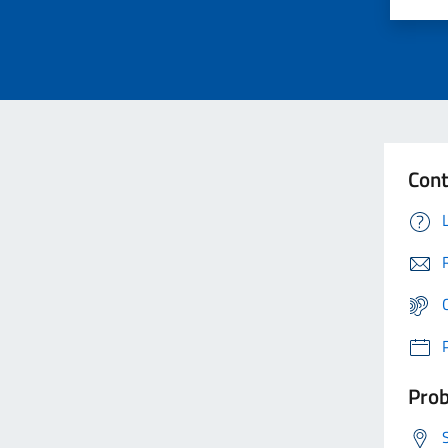
Cont
Prob