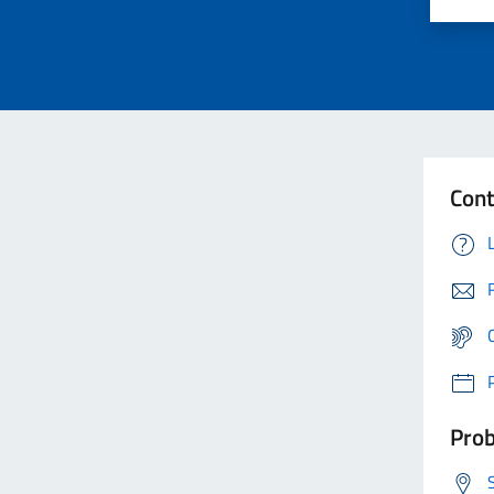
Cont
Prob