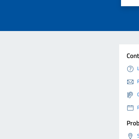
Cont
Prob