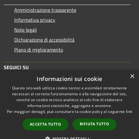
Amministrazione trasparente
Informativa privacy
Note legali
Dichiarazione di accessibilità
Piano di miglioramento
SEGUICI SU
×
Informazioni sui cookie
Questo sito web utilizza cookie tecnici e assimilati strettamente
necessari al corretto funzionamento e alla navigazione del sito,
nonché un cookie tecnico analitico al solo fine di elaborare
informazioni statistiche, aggregate e anonime.
RSS
Copyright © 2026 • Comune di
Per maggiori dettagli, può consultare la cookie policy al seguente
link
Accessibilità
Brescia • Powered by
Privacy
Municipium
Accesso
•
RIFIUTA TUTTO
ACCETTA TUTTO
Cookie
redazione
Mappa del sito
MOSTRA DETTAGLI