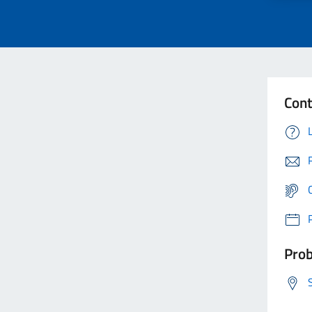
Cont
Prob