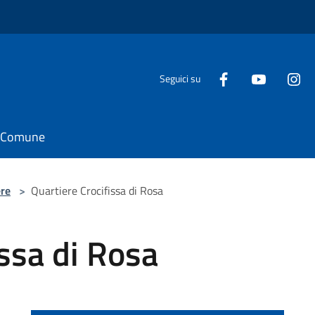
Seguici su
il Comune
ere
>
Quartiere Crocifissa di Rosa
issa di Rosa