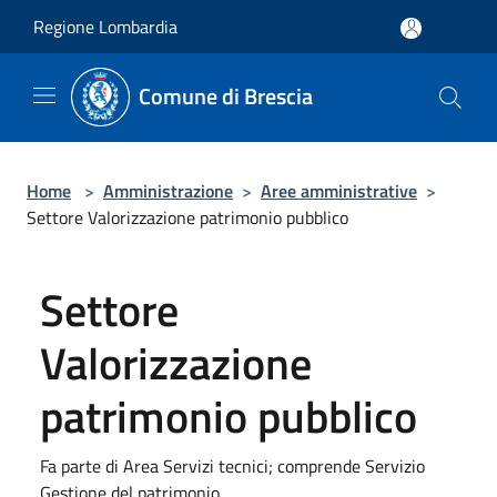
Salta al contenuto principale
Regione Lombardia
Comune di Brescia
Home
>
Amministrazione
>
Aree amministrative
>
Settore Valorizzazione patrimonio pubblico
Settore
Valorizzazione
patrimonio pubblico
Fa parte di Area Servizi tecnici; comprende Servizio
Gestione del patrimonio.