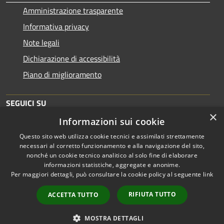
Amministrazione trasparente
Informativa privacy
Note legali
Dichiarazione di accessibilità
Piano di miglioramento
SEGUICI SU
×
Informazioni sui cookie
Questo sito web utilizza cookie tecnici e assimilati strettamente
necessari al corretto funzionamento e alla navigazione del sito,
nonché un cookie tecnico analitico al solo fine di elaborare
informazioni statistiche, aggregate e anonime.
RSS
Copyright © 2026 • Comune di
Per maggiori dettagli, può consultare la cookie policy al seguente
link
Accessibilità
Brescia • Powered by
Privacy
Municipium
Accesso
•
RIFIUTA TUTTO
ACCETTA TUTTO
Cookie
redazione
Mappa del sito
MOSTRA DETTAGLI