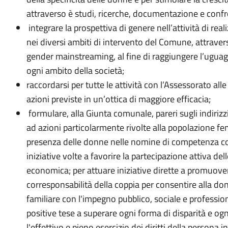
attraverso è studi, ricerche, documentazione e confr
integrare la prospettiva di genere nell’attività di real
nei diversi ambiti di intervento del Comune, attraver
gender mainstreaming, al fine di raggiungere l’uguag
ogni ambito della società;
raccordarsi per tutte le attività con l’Assessorato alle
azioni previste in un’ottica di maggiore efficacia;
formulare, alla Giunta comunale, pareri sugli indiriz
ad azioni particolarmente rivolte alla popolazione f
presenza delle donne nelle nomine di competenza com
iniziative volte a favorire la partecipazione attiva dell
economica; per attuare iniziative dirette a promuove
corresponsabilità della coppia per consentire alla don
familiare con l'impegno pubblico, sociale e professi
positive tese a superare ogni forma di disparità e ogn
l'effettivo e pieno esercizio dei diritti della persona in 