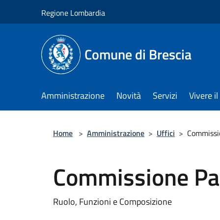
Salta al contenuto principale
Regione Lombardia
Comune di Brescia
Amministrazione
Novità
Servizi
Vivere 
Home
>
Amministrazione
>
Uffici
>
Commissio
Commissione Par
Ruolo, Funzioni e Composizione