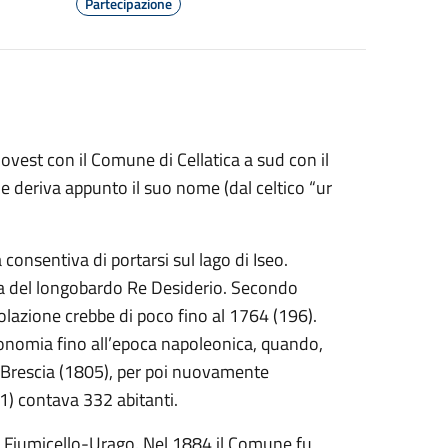
Partecipazione
 ovest con il Comune di Cellatica a sud con il
me deriva appunto il suo nome (dal celtico “ur
 consentiva di portarsi sul lago di Iseo.
ora del longobardo Re Desiderio. Secondo
olazione crebbe di poco fino al 1764 (196).
onomia fino all’epoca napoleonica, quando,
a Brescia (1805), per poi nuovamente
1) contava 332 abitanti.
i Fiumicello-Urago. Nel 1884 il Comune fu