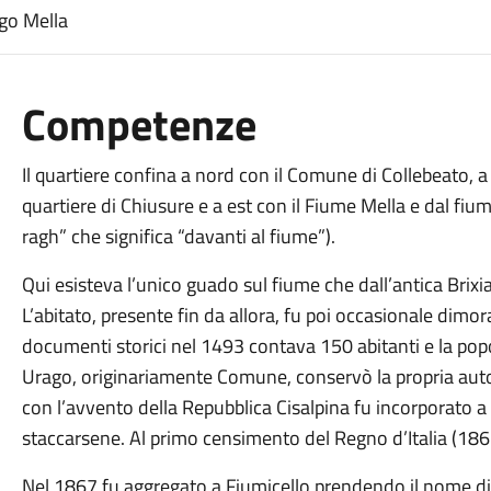
ago Mella
Competenze
Il quartiere confina a nord con il Comune di Collebeato, a
quartiere di Chiusure e a est con il Fiume Mella e dal fiu
ragh” che significa “davanti al fiume”).
Qui esisteva l’unico guado sul fiume che dall’antica Brixia
L’abitato, presente fin da allora, fu poi occasionale dim
documenti storici nel 1493 contava 150 abitanti e la pop
Urago, originariamente Comune, conservò la propria aut
con l’avvento della Repubblica Cisalpina fu incorporato 
staccarsene. Al primo censimento del Regno d’Italia (186
Nel 1867 fu aggregato a Fiumicello prendendo il nome d