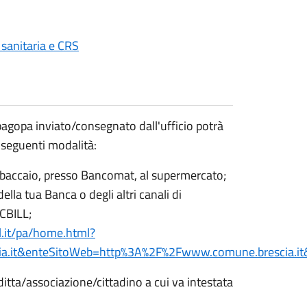
 sanitaria e CRS
pagopa inviato/consegnato dall'ufficio potrà
 seguenti modalità:
dal tabaccaio, presso Bancomat, al supermercato;
ella tua Banca o degli altri canali di
 CBILL;
l.it/pa/home.html?
ia.it&enteSitoWeb=http%3A%2F%2Fwww.comune.brescia.it&
ditta/associazione/cittadino a cui va intestata