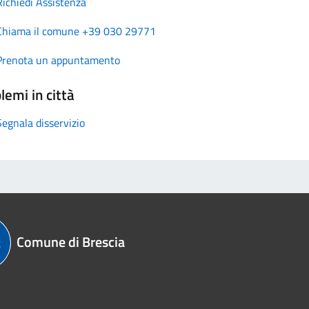
Richiedi Assistenza
Chiama il comune +39 030 29771
Prenota un appuntamento
lemi in città
Segnala disservizio
Comune di Brescia