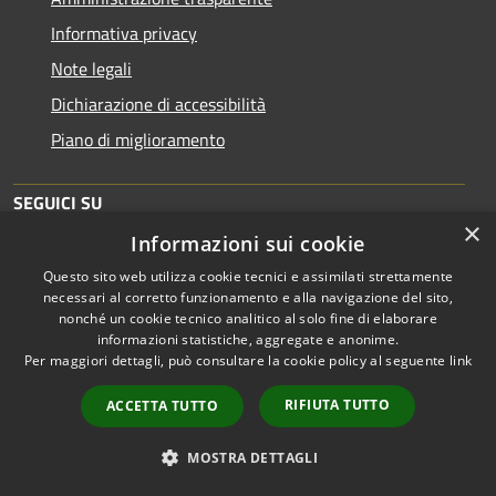
Informativa privacy
Note legali
Dichiarazione di accessibilità
Piano di miglioramento
SEGUICI SU
×
Informazioni sui cookie
Questo sito web utilizza cookie tecnici e assimilati strettamente
necessari al corretto funzionamento e alla navigazione del sito,
nonché un cookie tecnico analitico al solo fine di elaborare
informazioni statistiche, aggregate e anonime.
RSS
Copyright © 2026 • Comune di
Per maggiori dettagli, può consultare la cookie policy al seguente
link
Accessibilità
Brescia • Powered by
Privacy
Municipium
Accesso
•
RIFIUTA TUTTO
ACCETTA TUTTO
Cookie
redazione
Mappa del sito
MOSTRA DETTAGLI