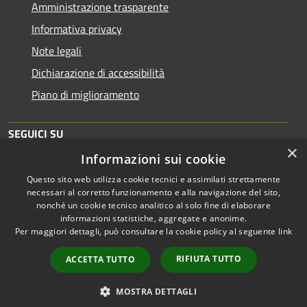
Amministrazione trasparente
Informativa privacy
Note legali
Dichiarazione di accessibilità
Piano di miglioramento
SEGUICI SU
×
Informazioni sui cookie
Questo sito web utilizza cookie tecnici e assimilati strettamente
necessari al corretto funzionamento e alla navigazione del sito,
nonché un cookie tecnico analitico al solo fine di elaborare
informazioni statistiche, aggregate e anonime.
RSS
Copyright © 2026 • Comune di
Per maggiori dettagli, può consultare la cookie policy al seguente
link
Accessibilità
Brescia • Powered by
Privacy
Municipium
Accesso
•
RIFIUTA TUTTO
ACCETTA TUTTO
Cookie
redazione
Mappa del sito
MOSTRA DETTAGLI