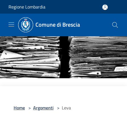
Salta al contenuto principale
Regione Lombardia
Comune di Brescia
Home
>
Argomenti
>
Leva