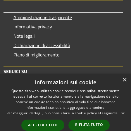
Amministrazione trasparente
Informativa privacy
Note legali
Dichiarazione di accessibilità
Piano di miglioramento
SEGUICI SU
×
Informazioni sui cookie
Questo sito web utilizza cookie tecnici e assimilati strettamente
necessari al corretto funzionamento e alla navigazione del sito,
nonché un cookie tecnico analitico al solo fine di elaborare
informazioni statistiche, aggregate e anonime.
RSS
Copyright © 2026 • Comune di
Per maggiori dettagli, può consultare la cookie policy al seguente
link
Accessibilità
Brescia • Powered by
Privacy
Municipium
Accesso
•
RIFIUTA TUTTO
ACCETTA TUTTO