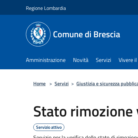
Salta al contenuto principale
Regione Lombardia
Comune di Brescia
Amministrazione
Novità
Servizi
Vivere 
Home
>
Servizi
>
Giustizia e sicurezza pubblic
Stato rimozione 
Servizio attivo
Servizio per la verifica dello stato di rimozion