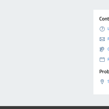
Cont
Prob