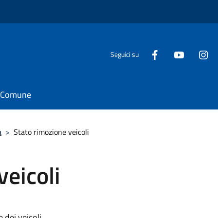
Seguici su
il Comune
a
>
Stato rimozione veicoli
veicoli
e dei veicoli