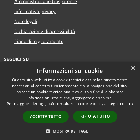
Amministrazione trasparente
Informativa privacy
Note legali
Dichiarazione di accessibilità
Piano di miglioramento
SEGUICI SU
×
Informazioni sui cookie
Questo sito web utilizza cookie tecnici e assimilati strettamente
necessari al corretto funzionamento e alla navigazione del sito,
nonché un cookie tecnico analitico al solo fine di elaborare
informazioni statistiche, aggregate e anonime.
RSS
Copyright © 2026 • Comune di
Per maggiori dettagli, può consultare la cookie policy al seguente
link
Accessibilità
Brescia • Powered by
Privacy
Municipium
Accesso
•
RIFIUTA TUTTO
ACCETTA TUTTO
Cookie
redazione
Mappa del sito
MOSTRA DETTAGLI