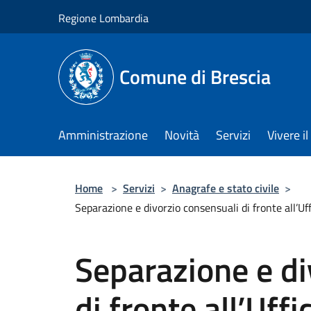
Salta al contenuto principale
Regione Lombardia
Comune di Brescia
Amministrazione
Novità
Servizi
Vivere 
Home
>
Servizi
>
Anagrafe e stato civile
>
Separazione e divorzio consensuali di fronte all’Uff
Separazione e di
di fronte all’Uffi