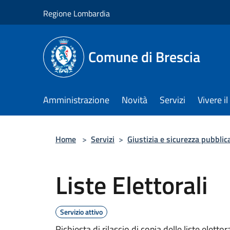
Salta al contenuto principale
Regione Lombardia
Comune di Brescia
Amministrazione
Novità
Servizi
Vivere 
Home
>
Servizi
>
Giustizia e sicurezza pubblic
Liste Elettorali
Servizio attivo
Richiesta di rilascio di copia delle liste elettora