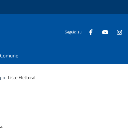
Seguici su
il Comune
a
>
Liste Elettorali
li