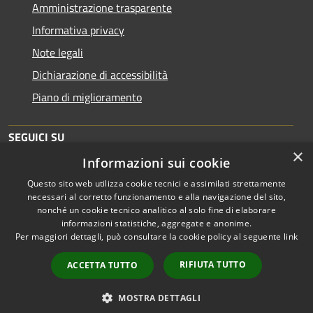
Amministrazione trasparente
Informativa privacy
Note legali
Dichiarazione di accessibilità
Piano di miglioramento
SEGUICI SU
×
Informazioni sui cookie
Questo sito web utilizza cookie tecnici e assimilati strettamente
necessari al corretto funzionamento e alla navigazione del sito,
nonché un cookie tecnico analitico al solo fine di elaborare
informazioni statistiche, aggregate e anonime.
RSS
Copyright © 2026 • Comune di
Per maggiori dettagli, può consultare la cookie policy al seguente
link
Accessibilità
Brescia • Powered by
Privacy
Municipium
Accesso
•
RIFIUTA TUTTO
ACCETTA TUTTO
Cookie
redazione
Mappa del sito
MOSTRA DETTAGLI