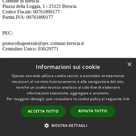
Comune di Brescia
Piazza della Loggia, 1 - 25121 Brescia
Codice Fiscale: 00761890177
Partita IVA: 00761890177
PEC:
protocollogenerale@pec.comune.brescia.it
Centralino Unico: 030/29771
×
Informazioni sui cookie
Prenotazione appuntamento
Segnalazione disservizio
Questo sito web utilizza cookie tecnici e assimilati strettamente
Leggi le FAQ
necessari al corretto funzionamento e alla navigazione del sito,
Richiesta assistenza
nonché un cookie tecnico analitico al solo fine di elaborare
informazioni statistiche, aggregate e anonime.
Per maggiori dettagli, può consultare la cookie policy al seguente
link
Amministrazione trasparente
RIFIUTA TUTTO
ACCETTA TUTTO
Informativa privacy
Note legali
Dichiarazione di accessibilità
MOSTRA DETTAGLI
Piano di miglioramento