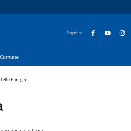
Seguici su
il Comune
tello Energia
a
nergetico in edilizia