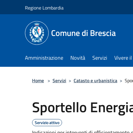
Salta al contenuto principale
Regione Lombardia
Comune di Brescia
Amministrazione
Novità
Servizi
Vivere 
Home
>
Servizi
>
Catasto e urbanistica
>
Spor
Sportello Energi
Servizio attivo
Indicazioni per interventi di efficientamento e