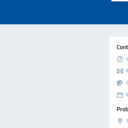
Cont
Prob