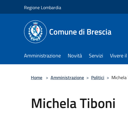
Salta al contenuto principale
Regione Lombardia
Comune di Brescia
Amministrazione
Novità
Servizi
Vivere 
Home
>
Amministrazione
>
Politici
>
Michela 
Michela Tiboni