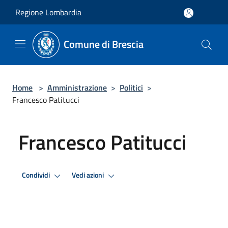
Salta al contenuto principale
Regione Lombardia
Comune di Brescia
Home
>
Amministrazione
>
Politici
>
Francesco Patitucci
Francesco Patitucci
Condividi
Vedi azioni