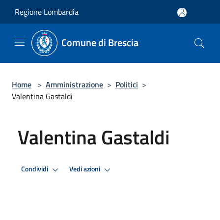
Salta al contenuto principale
Regione Lombardia
Comune di Brescia
Home
>
Amministrazione
>
Politici
>
Valentina Gastaldi
Valentina Gastaldi
Condividi
Vedi azioni