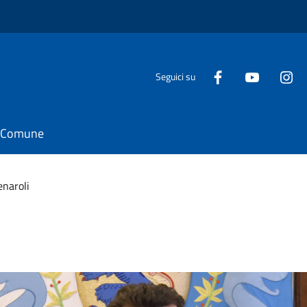
Seguici su
il Comune
naroli